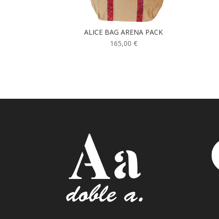
ALICE BAG ARENA PACK
165,00
€